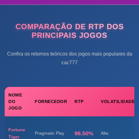
COMPARAÇÃO DE RTP DOS
PRINCIPAIS JOGOS
Confira os retornos teóricos dos jogos mais populares da
cac777
NOME
DO
FORNECEDOR
RTP
VOLATILIDADE
JOGO
Fortune
96.50%
Pragmatic Play
Alta
Tiger