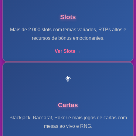
Slots
Mais de 2.000 slots com temas variados, RTPs altos e
recursos de bônus emocionantes.
Ver Slots →
🃏
Cartas
Blackjack, Baccarat, Poker e mais jogos de cartas com
mesas ao vivo e RNG.