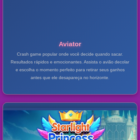
Aviator
Crash game popular onde você decide quando sacar.
Resultados rápidos e emocionantes. Assista o avião decolar
e escolha o momento perfeito para retirar seus ganhos
antes que ele desapareça no horizonte.