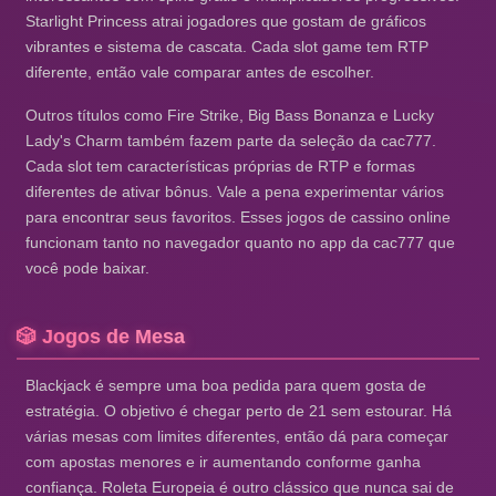
Starlight Princess atrai jogadores que gostam de gráficos
vibrantes e sistema de cascata. Cada slot game tem RTP
diferente, então vale comparar antes de escolher.
Outros títulos como Fire Strike, Big Bass Bonanza e Lucky
Lady's Charm também fazem parte da seleção da cac777.
Cada slot tem características próprias de RTP e formas
diferentes de ativar bônus. Vale a pena experimentar vários
para encontrar seus favoritos. Esses jogos de cassino online
funcionam tanto no navegador quanto no app da cac777 que
você pode baixar.
🎲 Jogos de Mesa
Blackjack é sempre uma boa pedida para quem gosta de
estratégia. O objetivo é chegar perto de 21 sem estourar. Há
várias mesas com limites diferentes, então dá para começar
com apostas menores e ir aumentando conforme ganha
confiança. Roleta Europeia é outro clássico que nunca sai de