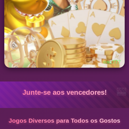
Junte-se aos vencedores!
Jogos Diversos para Todos os Gostos