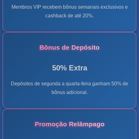
Membros VIP recebem bônus semanais exclusivos e
cashback de até 20%.
Bônus de Depósito
50% Extra
Depósitos de segunda a quarta-feira ganham 50% de
bônus adicional.
Promoção Relâmpago