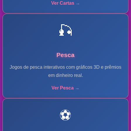
Ver Cartas →
🎣
Pesca
Jogos de pesca interativos com gráficos 3D e prêmios
em dinheiro real.
Ver Pesca →
⚽