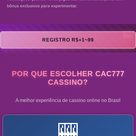
bônus exclusivos para experimentar.
REGISTRO R$+1~99
POR QUE ESCOLHER CAC777
CASSINO?
A melhor experiência de cassino online no Brasil
🎰