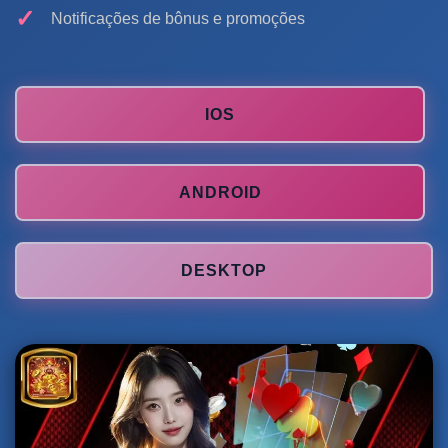
✓
Notificações de bônus e promoções
IOS
ANDROID
DESKTOP